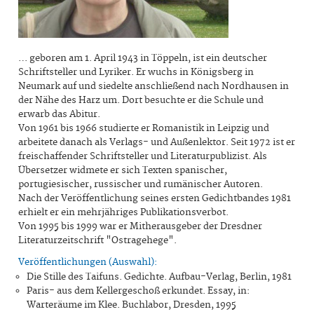
… geboren am 1. April 1943 in Töppeln, ist ein deutscher
Schriftsteller und Lyriker. Er wuchs in Königsberg in
Neumark auf und siedelte anschließend nach Nordhausen in
der Nähe des Harz um. Dort besuchte er die Schule und
erwarb das Abitur.
Von 1961 bis 1966 studierte er Romanistik in Leipzig und
arbeitete danach als Verlags- und Außenlektor. Seit 1972 ist er
freischaffender Schriftsteller und Literaturpublizist. Als
Übersetzer widmete er sich Texten spanischer,
portugiesischer, russischer und rumänischer Autoren.
Nach der Veröffentlichung seines ersten Gedichtbandes 1981
erhielt er ein mehrjähriges Publikationsverbot.
Von 1995 bis 1999 war er Mitherausgeber der Dresdner
Literaturzeitschrift "Ostragehege".
Veröffentlichungen (Auswahl):
Die Stille des Taifuns. Gedichte. Aufbau-Verlag, Berlin, 1981
Paris- aus dem Kellergeschoß erkundet. Essay, in:
Warteräume im Klee. Buchlabor, Dresden, 1995