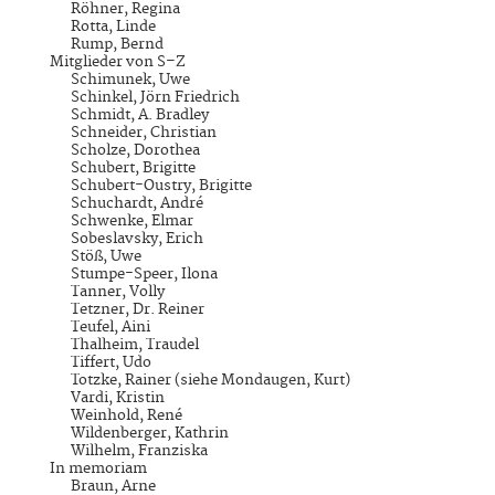
Röhner, Regina
Rotta, Linde
Rump, Bernd
Mitglieder von S–Z
Schimunek, Uwe
Schinkel, Jörn Friedrich
Schmidt, A. Bradley
Schneider, Christian
Scholze, Dorothea
Schubert, Brigitte
Schubert-Oustry, Brigitte
Schuchardt, André
Schwenke, Elmar
Sobeslavsky, Erich
Stöß, Uwe
Stumpe-Speer, Ilona
Tanner, Volly
Tetzner, Dr. Reiner
Teufel, Aini
Thalheim, Traudel
Tiffert, Udo
Totzke, Rainer (siehe Mondaugen, Kurt)
Vardi, Kristin
Weinhold, René
Wildenberger, Kathrin
Wilhelm, Franziska
In memoriam
Braun, Arne