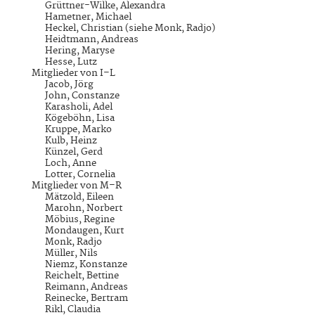
Grüttner-Wilke, Alexandra
Hametner, Michael
Heckel, Christian (siehe Monk, Radjo)
Heidtmann, Andreas
Hering, Maryse
Hesse, Lutz
Mitglieder von I–L
Jacob, Jörg
John, Constanze
Karasholi, Adel
Kögeböhn, Lisa
Kruppe, Marko
Kulb, Heinz
Künzel, Gerd
Loch, Anne
Lotter, Cornelia
Mitglieder von M–R
Mätzold, Eileen
Marohn, Norbert
Möbius, Regine
Mondaugen, Kurt
Monk, Radjo
Müller, Nils
Niemz, Konstanze
Reichelt, Bettine
Reimann, Andreas
Reinecke, Bertram
Rikl, Claudia